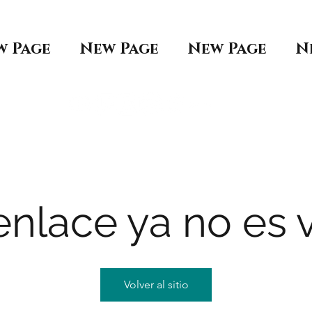
w Page
New Page
New Page
N
enlace ya no es v
Volver al sitio