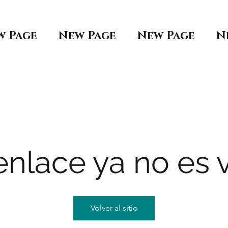
w Page
New Page
New Page
N
enlace ya no es v
Volver al sitio