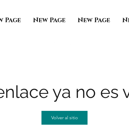
w Page
New Page
New Page
N
enlace ya no es v
Volver al sitio